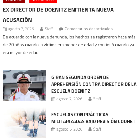
EX DIRECTOR DE DOENITZ ENFRENTA NUEVA
ACUSACIÓN
en
agosto 7, 2026
Staff
Comentarios desactivados
Ex
De acuerdo con la nueva denuncia, los hechos se registraron hace más
director
de 20 años cuando la víctima era menor de edad y continuó cuando ya
de
era mayor de edad.
Doenitz
enfrenta
nueva
GIRAN SEGUNDA ORDEN DE
acusación
APREHENSIÓN CONTRA DIRECTOR DE LA
ESCUELA DOENITZ
agosto 7, 2026
Staff
ESCUELAS CON PRÁCTICAS
MILITARIZADAS BAJO REVISIÓN CODHET
agosto 6, 2026
Staff