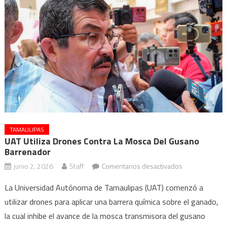
TAMAULIPAS
UAT Utiliza Drones Contra La Mosca Del Gusano
Barrenador
en
junio 2, 2026
Staff
Comentarios desactivados
UAT
La Universidad Autónoma de Tamaulipas (UAT) comenzó a
utiliza
utilizar drones para aplicar una barrera química sobre el ganado,
drones
la cual inhibe el avance de la mosca transmisora del gusano
contra