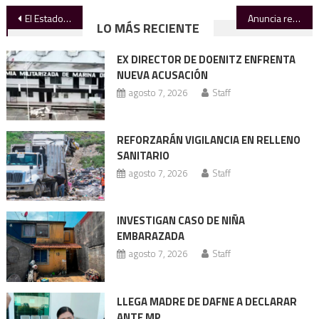
Navegación
El Estado que se absuelve a sí mismo
Anuncia rector apertura de nueva Prepa UAT Tampico
LO MÁS RECIENTE
de
EX DIRECTOR DE DOENITZ ENFRENTA
entradas
NUEVA ACUSACIÓN
agosto 7, 2026
Staff
REFORZARÁN VIGILANCIA EN RELLENO
SANITARIO
agosto 7, 2026
Staff
INVESTIGAN CASO DE NIÑA
EMBARAZADA
agosto 7, 2026
Staff
LLEGA MADRE DE DAFNE A DECLARAR
ANTE MP