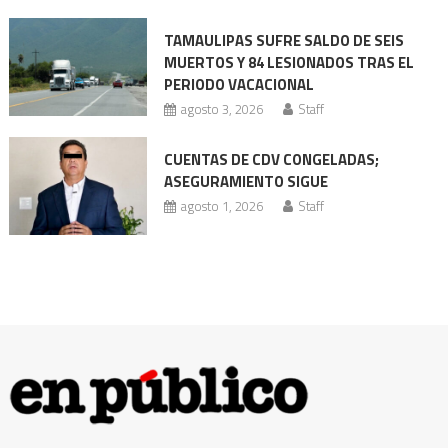
a
TAMAULIPAS SUFRE SALDO DE SEIS
los
MUERTOS Y 84 LESIONADOS TRAS EL
2
PERIODO VACACIONAL
millones
agosto 3, 2026
Staff
CUENTAS DE CDV CONGELADAS;
ASEGURAMIENTO SIGUE
agosto 1, 2026
Staff