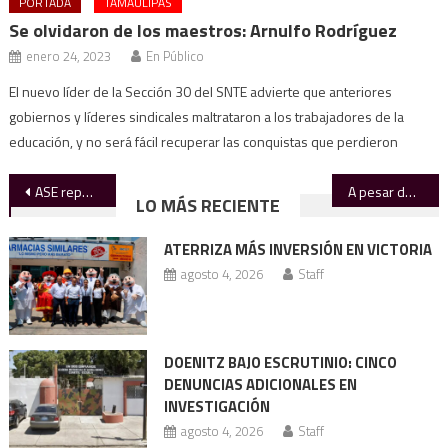
PORTADA
TAMAULIPAS
Se olvidaron de los maestros: Arnulfo Rodríguez
enero 24, 2023
En Público
El nuevo líder de la Sección 30 del SNTE advierte que anteriores
gobiernos y líderes sindicales maltrataron a los trabajadores de la
educación, y no será fácil recuperar las conquistas que perdieron
Navegación
ASE reporta 26% más observaciones en cuentas públicas 2024
A pesar de la lluvia, persiste el tandeo en Ciudad Victoria
LO MÁS RECIENTE
de
ATERRIZA MÁS INVERSIÓN EN VICTORIA
entradas
agosto 4, 2026
Staff
DOENITZ BAJO ESCRUTINIO: CINCO
DENUNCIAS ADICIONALES EN
INVESTIGACIÓN
agosto 4, 2026
Staff