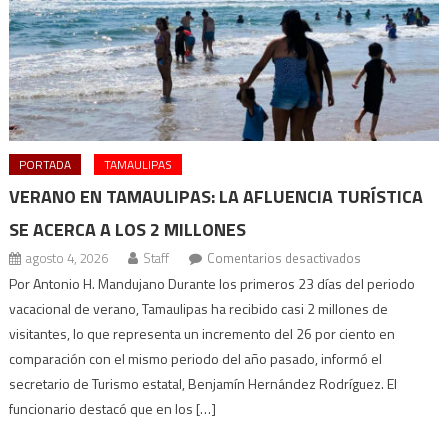
PORTADA
TAMAULIPAS
VERANO EN TAMAULIPAS: LA AFLUENCIA TURÍSTICA
SE ACERCA A LOS 2 MILLONES
en
agosto 4, 2026
Staff
Comentarios desactivados
Verano
Por Antonio H. Mandujano Durante los primeros 23 días del periodo
en
vacacional de verano, Tamaulipas ha recibido casi 2 millones de
Tamaulipas:
visitantes, lo que representa un incremento del 26 por ciento en
la
comparación con el mismo periodo del año pasado, informó el
afluencia
secretario de Turismo estatal, Benjamín Hernández Rodríguez. El
turística
funcionario destacó que en los […]
se
acerca