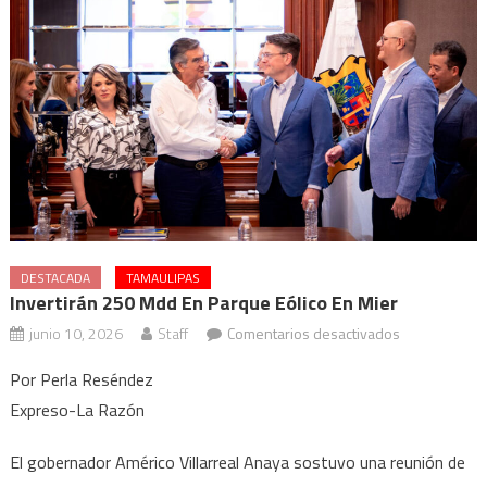
DESTACADA
TAMAULIPAS
Invertirán 250 Mdd En Parque Eólico En Mier
en
junio 10, 2026
Staff
Comentarios desactivados
Invertirán
Por Perla Reséndez
250
Expreso-La Razón
mdd
en
El gobernador Américo Villarreal Anaya sostuvo una reunión de
parque