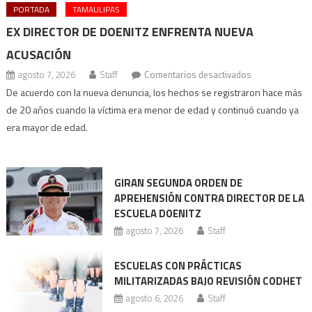
PORTADA
TAMAULIPAS
EX DIRECTOR DE DOENITZ ENFRENTA NUEVA
ACUSACIÓN
en
agosto 7, 2026
Staff
Comentarios desactivados
Ex
De acuerdo con la nueva denuncia, los hechos se registraron hace más
director
de 20 años cuando la víctima era menor de edad y continuó cuando ya
de
era mayor de edad.
Doenitz
enfrenta
nueva
GIRAN SEGUNDA ORDEN DE
acusación
APREHENSIÓN CONTRA DIRECTOR DE LA
ESCUELA DOENITZ
agosto 7, 2026
Staff
ESCUELAS CON PRÁCTICAS
MILITARIZADAS BAJO REVISIÓN CODHET
agosto 6, 2026
Staff