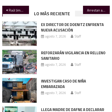
Navegación
Raúl Jiménez: su gol más valioso
Arrestan a funcionario de la ANAM por presunta delincuencia organizada
LO MÁS RECIENTE
de
EX DIRECTOR DE DOENITZ ENFRENTA
entradas
NUEVA ACUSACIÓN
agosto 7, 2026
Staff
REFORZARÁN VIGILANCIA EN RELLENO
SANITARIO
agosto 7, 2026
Staff
INVESTIGAN CASO DE NIÑA
EMBARAZADA
agosto 7, 2026
Staff
LLEGA MADRE DE DAFNE A DECLARAR