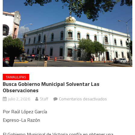
TAMAULIPAS
Busca Gobierno Municipal Solventar Las
Observaciones
en
julio 2, 2026
Staff
Comentarios desactivados
Busca
Por Raúl López García
Gobierno
Expreso-La Razón
municipal
solventar
El Gobierno Municipal de Victoria confía en obtener una