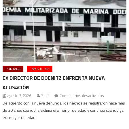
PORTADA
TAMAULIPAS
EX DIRECTOR DE DOENITZ ENFRENTA NUEVA
ACUSACIÓN
en
agosto 7, 2026
Staff
Comentarios desactivados
Ex
De acuerdo con la nueva denuncia, los hechos se registraron hace más
director
de 20 años cuando la víctima era menor de edad y continuó cuando ya
de
era mayor de edad.
Doenitz
enfrenta