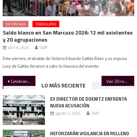
DESTACADA
TAMAULIPAS
Saldo blanco en San Marcazo 2026: 12 mil asistentes
y 20 agrupaciones
abril 6, 2026
Staff
Este viernes, el alcalde de Victoria Eduardo Gattás Báez y su esposa
Lucy de Gattás llevaron a cabo la clausura del evento.
Navegación
Celebran graduación de los CENDI y CDIN
Van 20 robos a escuelas: SET
LO MÁS RECIENTE
de
EX DIRECTOR DE DOENITZ ENFRENTA
entradas
NUEVA ACUSACIÓN
agosto 7, 2026
Staff
REFORZARÁN VIGILANCIA EN RELLENO