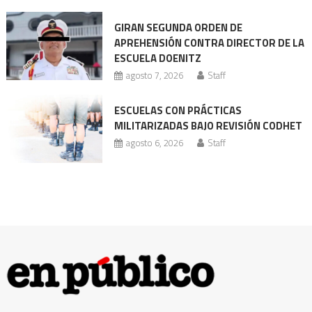
nueva
GIRAN SEGUNDA ORDEN DE
acusación
APREHENSIÓN CONTRA DIRECTOR DE LA
ESCUELA DOENITZ
agosto 7, 2026
Staff
ESCUELAS CON PRÁCTICAS
MILITARIZADAS BAJO REVISIÓN CODHET
agosto 6, 2026
Staff