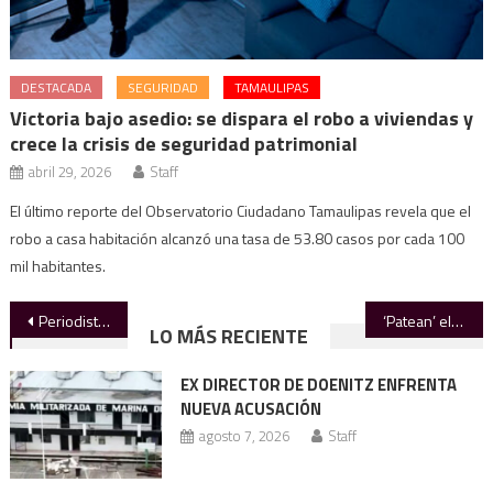
DESTACADA
SEGURIDAD
TAMAULIPAS
Victoria bajo asedio: se dispara el robo a viviendas y
crece la crisis de seguridad patrimonial
abril 29, 2026
Staff
El último reporte del Observatorio Ciudadano Tamaulipas revela que el
robo a casa habitación alcanzó una tasa de 53.80 casos por cada 100
mil habitantes.
Navegación
Periodista inglés plantea un duelo amistoso México-Inglaterra en Wembley
‘Patean’ elección de la sección 30
LO MÁS RECIENTE
de
EX DIRECTOR DE DOENITZ ENFRENTA
entradas
NUEVA ACUSACIÓN
agosto 7, 2026
Staff