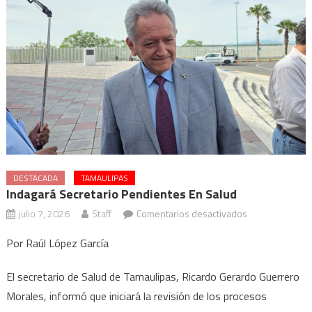
DESTACADA
TAMAULIPAS
Indagará Secretario Pendientes En Salud
en
julio 7, 2026
Staff
Comentarios desactivados
Indagará
Por Raúl López García
Secretario
pendientes
El secretario de Salud de Tamaulipas, Ricardo Gerardo Guerrero
en
Morales, informó que iniciará la revisión de los procesos
Salud