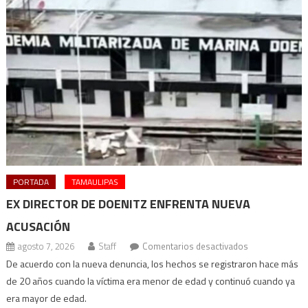
PORTADA
TAMAULIPAS
EX DIRECTOR DE DOENITZ ENFRENTA NUEVA
ACUSACIÓN
en
agosto 7, 2026
Staff
Comentarios desactivados
Ex
De acuerdo con la nueva denuncia, los hechos se registraron hace más
director
de 20 años cuando la víctima era menor de edad y continuó cuando ya
de
era mayor de edad.