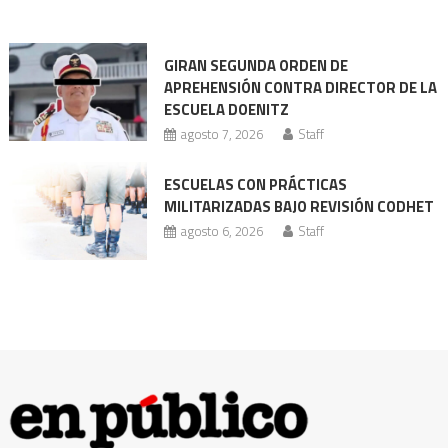
Doenitz
enfrenta
nueva
GIRAN SEGUNDA ORDEN DE
acusación
APREHENSIÓN CONTRA DIRECTOR DE LA
ESCUELA DOENITZ
agosto 7, 2026
Staff
ESCUELAS CON PRÁCTICAS
MILITARIZADAS BAJO REVISIÓN CODHET
agosto 6, 2026
Staff