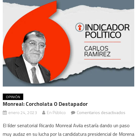
OPINIÓN
Monreal: Corcholata O Destapador
en
enero 24, 2023
En Público
Comentarios desactivados
Monre
El líder senatorial Ricardo Monreal Avila estaría dando un paso
corcho
muy audaz en su lucha por la candidatura presidencial de Morena
o