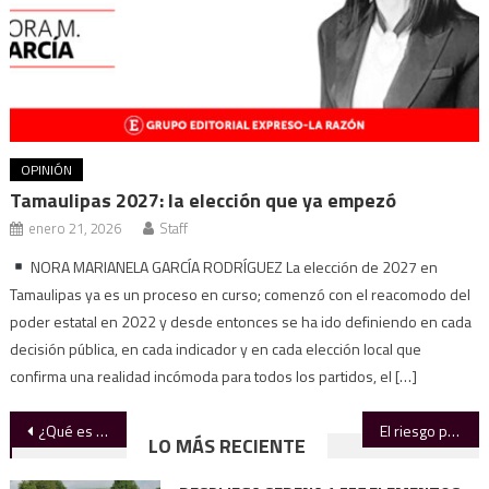
OPINIÓN
Tamaulipas 2027: la elección que ya empezó
enero 21, 2026
Staff
NORA MARIANELA GARCÍA RODRÍGUEZ La elección de 2027 en
Tamaulipas ya es un proceso en curso; comenzó con el reacomodo del
poder estatal en 2022 y desde entonces se ha ido definiendo en cada
decisión pública, en cada indicador y en cada elección local que
confirma una realidad incómoda para todos los partidos, el […]
Navegación
¿Qué es la demencia vascular, enfermedad que acabó con la salud de Polo Polo?
El riesgo para Morena…
LO MÁS RECIENTE
de