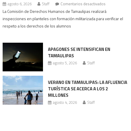
en
agosto 6, 2026
Staff
Comentarios desactivados
Escuelas
La Comisión de Derechos Humanos de Tamaulipas realizará
con
inspecciones en planteles con formación militarizada para verificar el
prácticas
respeto a los derechos de los alumnos
militarizadas
bajo
revisión
APAGONES SE INTENSIFICAN EN
Codhet
TAMAULIPAS
agosto 5, 2026
Staff
VERANO EN TAMAULIPAS: LA AFLUENCIA
TURÍSTICA SE ACERCA A LOS 2
MILLONES
agosto 4, 2026
Staff