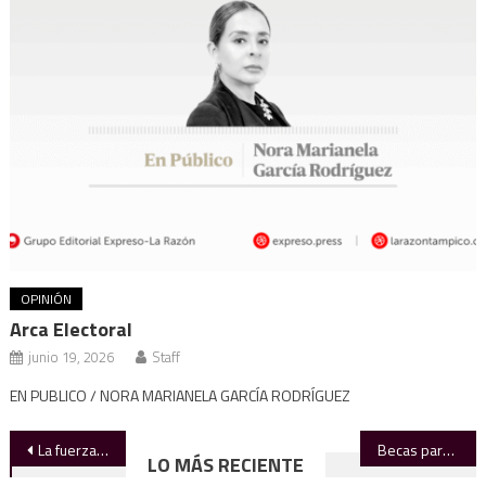
OPINIÓN
Arca Electoral
junio 19, 2026
Staff
EN PUBLICO / NORA MARIANELA GARCÍA RODRÍGUEZ
Navegación
La fuerza de los empresarios
Becas para juniors
LO MÁS RECIENTE