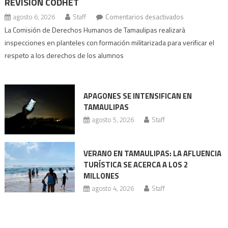
REVISIÓN CODHET
en
agosto 6, 2026
Staff
Comentarios desactivados
Escuelas
La Comisión de Derechos Humanos de Tamaulipas realizará
con
inspecciones en planteles con formación militarizada para verificar el
prácticas
respeto a los derechos de los alumnos
militarizadas
bajo
revisión
APAGONES SE INTENSIFICAN EN
Codhet
TAMAULIPAS
agosto 5, 2026
Staff
VERANO EN TAMAULIPAS: LA AFLUENCIA
TURÍSTICA SE ACERCA A LOS 2
MILLONES
agosto 4, 2026
Staff