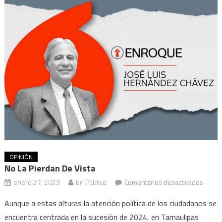
OPINIÓN
No La Pierdan De Vista
en
enero 27, 2023
En Público
Comentarios desactivados
No
Aunque a estas alturas la atención política de los ciudadanos se
la
encuentra centrada en la sucesión de 2024, en Tamaulipas
pierd