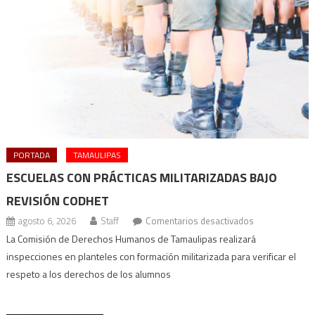
PORTADA
TAMAULIPAS
ESCUELAS CON PRÁCTICAS MILITARIZADAS BAJO
REVISIÓN CODHET
en
agosto 6, 2026
Staff
Comentarios desactivados
Escuelas
La Comisión de Derechos Humanos de Tamaulipas realizará
con
inspecciones en planteles con formación militarizada para verificar el
prácticas
respeto a los derechos de los alumnos
militarizadas
bajo