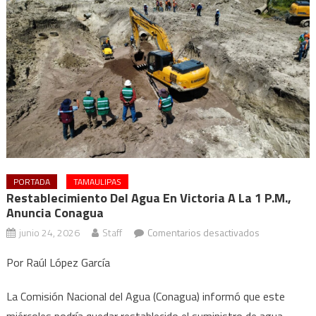
PORTADA
TAMAULIPAS
Restablecimiento Del Agua En Victoria A La 1 P.m.,
Anuncia Conagua
en
junio 24, 2026
Staff
Comentarios desactivados
Restablecimi
Por Raúl López García
del
agua
La Comisión Nacional del Agua (Conagua) informó que este
en