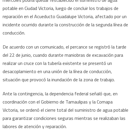
miércoles podría quedar restablecido el suministro de agua
Victoria
potable en Ciudad Victoria, luego de concluir los trabajos de
a
reparación en el Acueducto Guadalupe Victoria, afectado por un
la
1
incidente ocurrido durante la construcción de la segunda línea de
p.m.,
conducción.
anuncia
Conagua
De acuerdo con un comunicado, el percance se registró la tarde
del 22 de junio, cuando durante maniobras de excavación para
realizar un cruce con la tubería existente se presentó un
desacoplamiento en una unión de la línea de conducción,
situación que provocó la inundación de la zona de trabajo.
Ante la contingencia, la dependencia federal señaló que, en
coordinación con el Gobierno de Tamaulipas y la Comapa
Victoria, se ordenó el cierre total del suministro de agua potable
para garantizar condiciones seguras mientras se realizaban las
labores de atención y reparación.