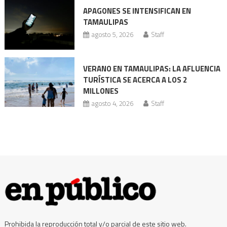
revisión
APAGONES SE INTENSIFICAN EN
Codhet
TAMAULIPAS
agosto 5, 2026
Staff
VERANO EN TAMAULIPAS: LA AFLUENCIA
TURÍSTICA SE ACERCA A LOS 2
MILLONES
agosto 4, 2026
Staff
Prohibida la reproducción total y/o parcial de este sitio web.