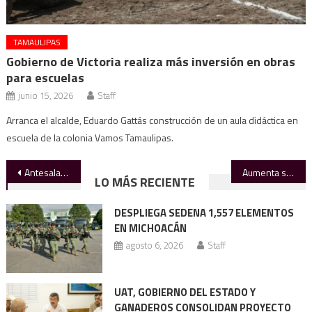
TAMAULIPAS
Gobierno de Victoria realiza más inversión en obras
para escuelas
junio 15, 2026
Staff
Arranca el alcalde, Eduardo Gattás construcción de un aula didáctica en
escuela de la colonia Vamos Tamaulipas.
Navegación
Antesala de 2027
Aumenta soberanía energética con Plan de Crecimiento: Claudia
LO MÁS RECIENTE
de
DESPLIEGA SEDENA 1,557 ELEMENTOS
entradas
EN MICHOACÁN
agosto 6, 2026
Staff
UAT, GOBIERNO DEL ESTADO Y
GANADEROS CONSOLIDAN PROYECTO