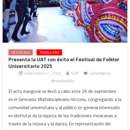
DESTACADA
TAMAULIPAS
Presenta la UAT con éxito el Festival de Folklor
Universitario 2025
septiembre 27, 2025
Staff
Comentarios
en
desactivados
Presenta
El acto inaugural se llevó a cabo este 26 de septiembre,
la
en el Gimnasio Multidisciplinario Victoria, congregando a la
UAT
comunidad universitaria y al público en general interesado
con
en disfrutar de la riqueza de las tradiciones mexicanas a
éxito
través de la música y la danza. En representación del
el