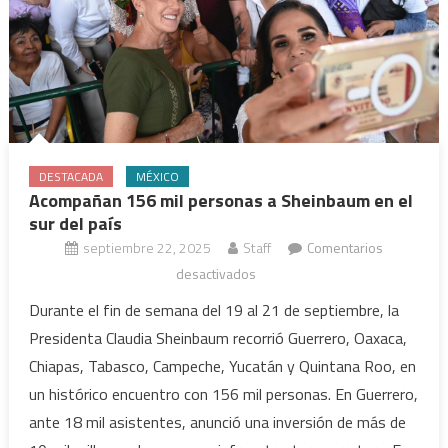
DESTACADA
MÉXICO
Acompañan 156 mil personas a Sheinbaum en el
sur del país
septiembre 22, 2025
Staff
Comentarios
en
desactivados
Acompañan
Durante el fin de semana del 19 al 21 de septiembre, la
156
Presidenta Claudia Sheinbaum recorrió Guerrero, Oaxaca,
mil
Chiapas, Tabasco, Campeche, Yucatán y Quintana Roo, en
personas
un histórico encuentro con 156 mil personas. En Guerrero,
a
ante 18 mil asistentes, anunció una inversión de más de
Sheinbaum
en