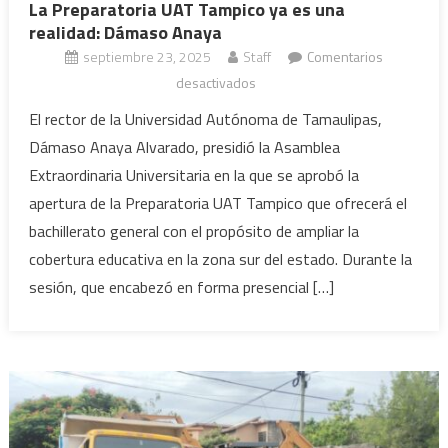
La Preparatoria UAT Tampico ya es una
realidad: Dámaso Anaya
septiembre 23, 2025
Staff
Comentarios
en
desactivados
La
El rector de la Universidad Autónoma de Tamaulipas,
Preparatoria
Dámaso Anaya Alvarado, presidió la Asamblea
UAT
Extraordinaria Universitaria en la que se aprobó la
Tampico
apertura de la Preparatoria UAT Tampico que ofrecerá el
ya
bachillerato general con el propósito de ampliar la
es
una
cobertura educativa en la zona sur del estado. Durante la
realidad:
sesión, que encabezó en forma presencial […]
Dámaso
Anaya