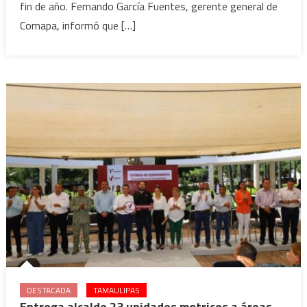
gracias
fin de año. Fernando García Fuentes, gerente general de
a
Comapa, informó que […]
las
recientes
lluvias
DESTACADA
TAMAULIPAS
Entrega alcalde 23 unidades motrices a áreas