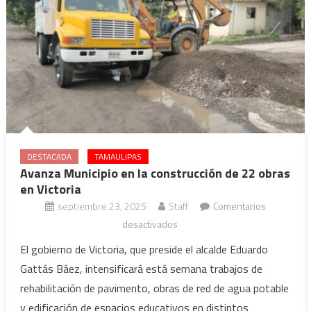
DESTACADA
TAMAULIPAS
Avanza Municipio en la construcción de 22 obras
en Victoria
septiembre 23, 2025
Staff
Comentarios
en
desactivados
Avanza
El gobierno de Victoria, que preside el alcalde Eduardo
Municipio
Gattás Báez, intensificará está semana trabajos de
en
rehabilitación de pavimento, obras de red de agua potable
la
y edificación de espacios educativos en distintos
construcción