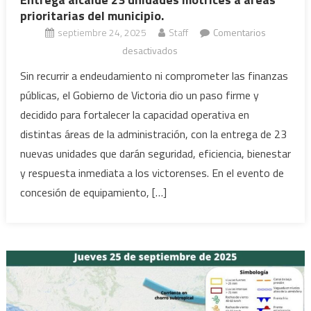
prioritarias del municipio.
septiembre 24, 2025
Staff
Comentarios
en
desactivados
Entrega
Sin recurrir a endeudamiento ni comprometer las finanzas
alcalde
públicas, el Gobierno de Victoria dio un paso firme y
23
decidido para fortalecer la capacidad operativa en
unidades
distintas áreas de la administración, con la entrega de 23
motrices
nuevas unidades que darán seguridad, eficiencia, bienestar
a
áreas
y respuesta inmediata a los victorenses. En el evento de
prioritarias
concesión de equipamiento, […]
del
municipio.