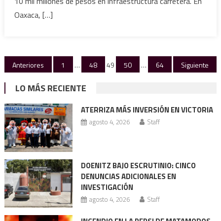
10 mil millones de pesos en infraestructura carretera. En
el
Oaxaca, […]
sur
del
país
Paginación
Anteriores
1
…
48
49
50
…
64
Siguiente
de
LO MÁS RECIENTE
entradas
ATERRIZA MÁS INVERSIÓN EN VICTORIA
agosto 4, 2026
Staff
DOENITZ BAJO ESCRUTINIO: CINCO
DENUNCIAS ADICIONALES EN
INVESTIGACIÓN
agosto 4, 2026
Staff