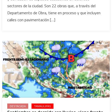
sectores de la ciudad. Son 22 obras que, a través del
de
22
Departamento de Obra, tiene en proceso y que incluyen
obras
calles con pavimentación […]
en
Victoria
DESTACADA
TAMAULIPAS