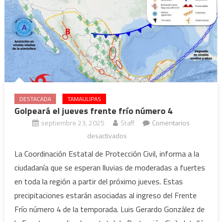
DESTACADA
TAMAULIPAS
Golpeará el jueves frente frío número 4
septiembre 23, 2025
Staff
Comentarios
en
desactivados
Golpeará
La Coordinación Estatal de Protección Civil, informa a la
el
ciudadanía que se esperan lluvias de moderadas a fuertes
jueves
en toda la región a partir del próximo jueves. Estas
frente
precipitaciones estarán asociadas al ingreso del Frente
frío
Frío número 4 de la temporada. Luis Gerardo González de
número
4