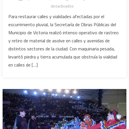
en
desactivados
Atiende
Para restaurar calles y vialidades afectadas por el
Municipio
escurrimiento pluvial, la Secretaría de Obras Públicas del
calles
Municipio de Victoria realizó intenso operativo de rastreo
y
y retiro de material de asolve en calles y avenidas de
avenidas
distintos sectores de la ciudad. Con maquinaria pesada,
afectadas
por
levantó piedra y tierra acumulada que obstruía la vialidad
lluvias
en calles de […]