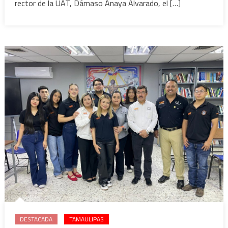
Festival
rector de la UAT, Dámaso Anaya Alvarado, el […]
de
Folklor
Universitario
2025
DESTACADA
TAMAULIPAS