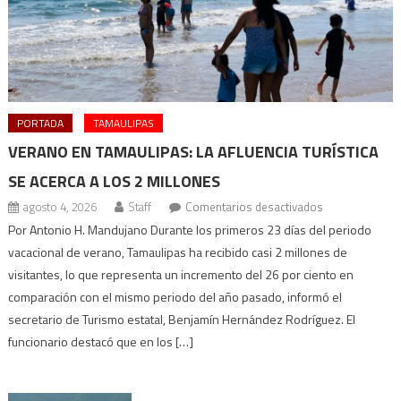
PORTADA
TAMAULIPAS
VERANO EN TAMAULIPAS: LA AFLUENCIA TURÍSTICA
SE ACERCA A LOS 2 MILLONES
en
agosto 4, 2026
Staff
Comentarios desactivados
Verano
Por Antonio H. Mandujano Durante los primeros 23 días del periodo
en
vacacional de verano, Tamaulipas ha recibido casi 2 millones de
Tamaulipas:
visitantes, lo que representa un incremento del 26 por ciento en
la
comparación con el mismo periodo del año pasado, informó el
afluencia
secretario de Turismo estatal, Benjamín Hernández Rodríguez. El
turística
funcionario destacó que en los […]
se
acerca
a