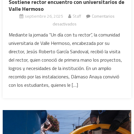
Sostiene rector encuentro con universitarios de
Valle Hermoso
septiembre 26, 2025
Staff
Comentarios
en
desactivados
Sostiene
Mediante la jornada “Un día con tu rector”, la comunidad
rector
universitaria de Valle Hermoso, encabezada por su
encuentro
director, Jesús Roberto García Sandoval, recibió la visita
con
del rector, quien conoció de primera mano los proyectos,
universitarios
logros y necesidades de la institución. En un amplio
de
Valle
recorrido por las instalaciones, Dámaso Anaya convivió
Hermoso
con los estudiantes, quienes le […]