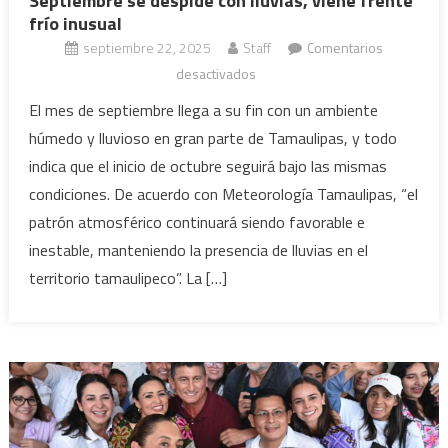
Septiembre se despide con lluvias, viene frente
frío inusual
septiembre 22, 2025
Staff
Comentarios
en
desactivados
Septiembre
El mes de septiembre llega a su fin con un ambiente
se
húmedo y lluvioso en gran parte de Tamaulipas, y todo
despide
indica que el inicio de octubre seguirá bajo las mismas
con
condiciones. De acuerdo con Meteorología Tamaulipas, “el
lluvias,
patrón atmosférico continuará siendo favorable e
viene
frente
inestable, manteniendo la presencia de lluvias en el
frío
territorio tamaulipeco”. La […]
inusual