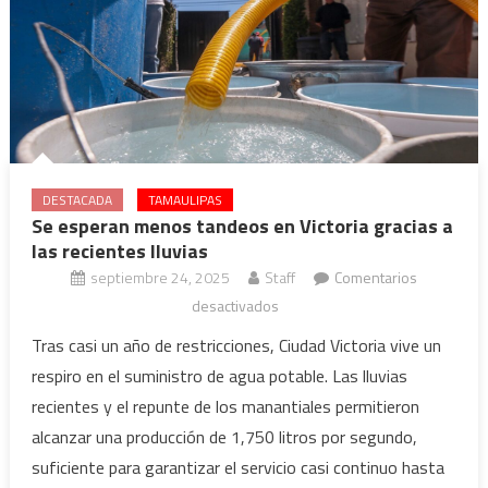
DESTACADA
TAMAULIPAS
Se esperan menos tandeos en Victoria gracias a
las recientes lluvias
septiembre 24, 2025
Staff
Comentarios
en
desactivados
Se
Tras casi un año de restricciones, Ciudad Victoria vive un
esperan
respiro en el suministro de agua potable. Las lluvias
menos
recientes y el repunte de los manantiales permitieron
tandeos
alcanzar una producción de 1,750 litros por segundo,
en
suficiente para garantizar el servicio casi continuo hasta
Victoria