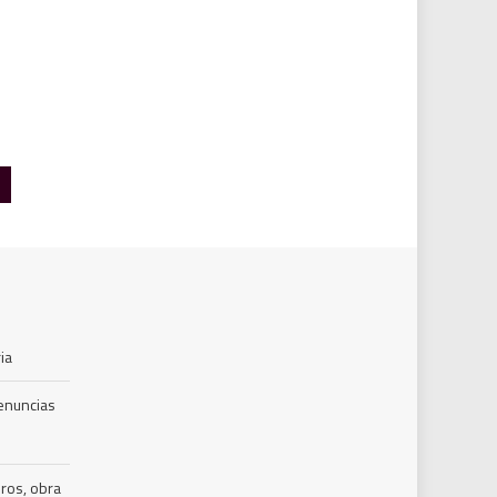
ia
denuncias
ros, obra