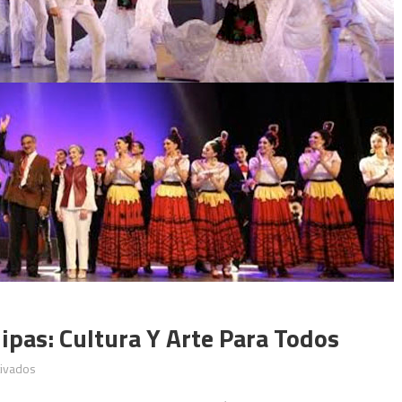
ipas: Cultura Y Arte Para Todos
en
tivados
Festival