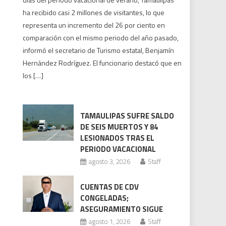
Tamaulipas:
ha recibido casi 2 millones de visitantes, lo que
la
representa un incremento del 26 por ciento en
afluencia
comparación con el mismo periodo del año pasado,
turística
informó el secretario de Turismo estatal, Benjamín
se
Hernández Rodríguez. El funcionario destacó que en
acerca
los […]
a
los
2
millones
TAMAULIPAS SUFRE SALDO
DE SEIS MUERTOS Y 84
LESIONADOS TRAS EL
PERIODO VACACIONAL
agosto 3, 2026
Staff
CUENTAS DE CDV
CONGELADAS;
ASEGURAMIENTO SIGUE
agosto 1, 2026
Staff