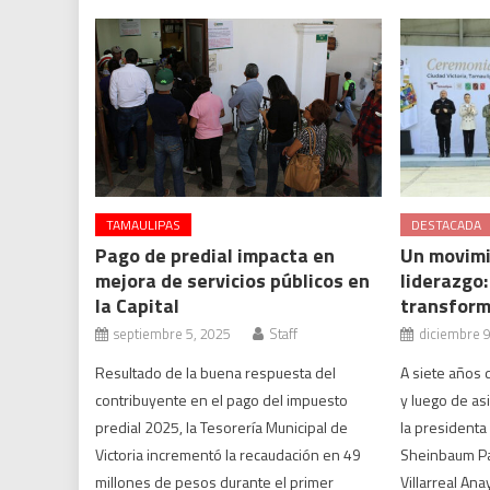
TAMAULIPAS
DESTACADA
Pago de predial impacta en
Un movimi
mejora de servicios públicos en
liderazgo:
la Capital
transform
septiembre 5, 2025
Staff
diciembre 9
Resultado de la buena respuesta del
A siete años d
contribuyente en el pago del impuesto
y luego de as
predial 2025, la Tesorería Municipal de
la presidenta
Victoria incrementó la recaudación en 49
Sheinbaum Pa
millones de pesos durante el primer
Villarreal Ana