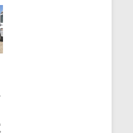
n
,
s
e