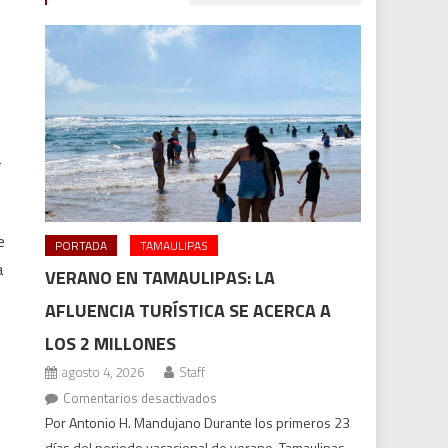
r
e
PORTADA
TAMAULIPAS
a
VERANO EN TAMAULIPAS: LA
AFLUENCIA TURÍSTICA SE ACERCA A
LOS 2 MILLONES
agosto 4, 2026
Staff
en
Comentarios desactivados
Verano
Por Antonio H. Mandujano Durante los primeros 23
en
días del periodo vacacional de verano, Tamaulipas