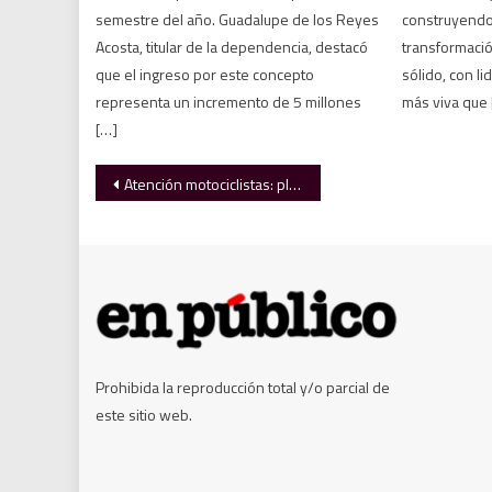
semestre del año. Guadalupe de los Reyes
construyendo 
Acosta, titular de la dependencia, destacó
transformació
que el ingreso por este concepto
sólido, con l
representa un incremento de 5 millones
más viva que 
[…]
Navegación
Atención motociclistas: plazo de regularización de placas en Tamaulipas expira el 30 de septiembre
de
entradas
Prohibida la reproducción total y/o parcial de
este sitio web.