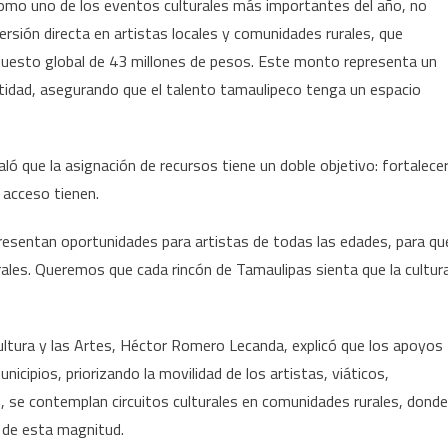
 como uno de los eventos culturales más importantes del año, no
Internacional
versión directa en artistas locales y comunidades rurales, que
Tamaulipas:
puesto global de 43 millones de pesos. Este monto representa un
cultura
y
ntidad, asegurando que el talento tamaulipeco tenga un espacio
arte
para
todos
aló que la asignación de recursos tiene un doble objetivo: fortalece
 acceso tienen.
resentan oportunidades para artistas de todas las edades, para qu
rales. Queremos que cada rincón de Tamaulipas sienta que la cultur
 Cultura y las Artes, Héctor Romero Lecanda, explicó que los apoyos
nicipios, priorizando la movilidad de los artistas, viáticos,
 se contemplan circuitos culturales en comunidades rurales, donde
 de esta magnitud.