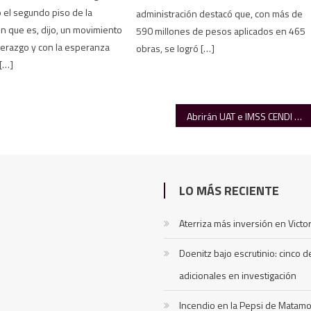
el segundo piso de la
administración destacó que, con más de
n que es, dijo, un movimiento
590 millones de pesos aplicados en 465
iderazgo y con la esperanza
obras, se logró […]
[…]
Abrirán UAT e IMSS CENDI en N. Laredo
LO MÁS RECIENTE
Aterriza más inversión en Victor
Doenitz bajo escrutinio: cinco 
adicionales en investigación
Incendio en la Pepsi de Matamo