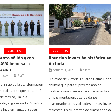
TAMAULIPAS
TAMAULIPAS
ento sólido y con
Anuncian inversión histórica e
 AVA impulsa la
Victoria
ación
octubre 1, 2025
Staff
, 2025
Staff
El alcalde de Victoria, Eduardo Gattas Báez
el inicio de la transformación
anunció que para el próximo año se
istir al evento que encabezó
destinará una inversión sin precedentes
 de México, Claudia
en pavimentación, tras los daños
rdo, el gobernador Américo
ocasionados a las vialidades por las lluvia
ya hizo un llamado a seguir
recientes. En su informe de cuatro años d