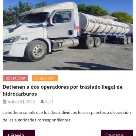
DESTACADA
SEGURIDAD
Detienen a dos operadores por traslado ilegal de
hidrocarburos
marzo 31, 2026
Staff
La Sedena señaló que los dos individuos fueron puestos a disposición
de las autoridades correspondientes.
Navegación
Prevén 48 frentes fríos para temporada inviernal 2025-2026;
Equipan a Victoria con varios vehículos