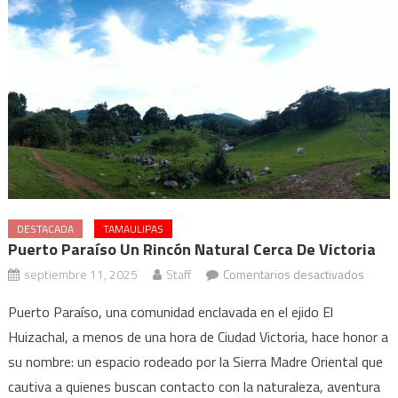
DESTACADA
TAMAULIPAS
Puerto Paraíso Un Rincón Natural Cerca De Victoria
en
septiembre 11, 2025
Staff
Comentarios desactivados
Puert
Puerto Paraíso, una comunidad enclavada en el ejido El
Paraís
Huizachal, a menos de una hora de Ciudad Victoria, hace honor a
un
su nombre: un espacio rodeado por la Sierra Madre Oriental que
rincón
natura
cautiva a quienes buscan contacto con la naturaleza, aventura