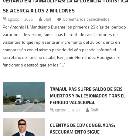
VERANO EN TAMAULIPAS: LA AFLUENCIA TURÍSTICA
SE ACERCA A LOS 2 MILLONES
en
agosto 4, 2026
Staff
Comentarios desactivados
Verano
Por Antonio H. Mandujano Durante los primeros 23 días del periodo
en
vacacional de verano, Tamaulipas ha recibido casi 2 millones de
Tamaulipas:
visitantes, lo que representa un incremento del 26 por ciento en
la
comparación con el mismo periodo del año pasado, informó el
afluencia
secretario de Turismo estatal, Benjamín Hernández Rodríguez. El
turística
funcionario destacó que en los […]
se
acerca
a
TAMAULIPAS SUFRE SALDO DE SEIS
los
MUERTOS Y 84 LESIONADOS TRAS EL
2
PERIODO VACACIONAL
millones
agosto 3, 2026
Staff
CUENTAS DE CDV CONGELADAS;
ASEGURAMIENTO SIGUE