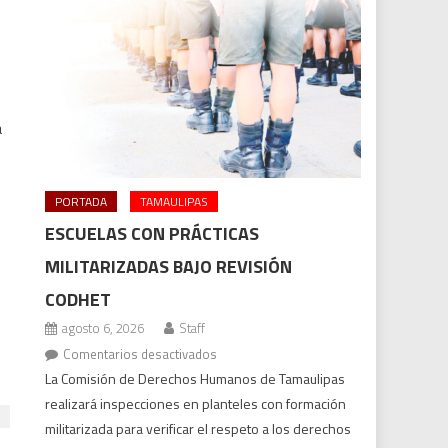
a
PORTADA
TAMAULIPAS
ESCUELAS CON PRÁCTICAS
MILITARIZADAS BAJO REVISIÓN
CODHET
agosto 6, 2026
Staff
en
Comentarios desactivados
Escuelas
La Comisión de Derechos Humanos de Tamaulipas
con
realizará inspecciones en planteles con formación
prácticas
militarizada para verificar el respeto a los derechos
militarizadas