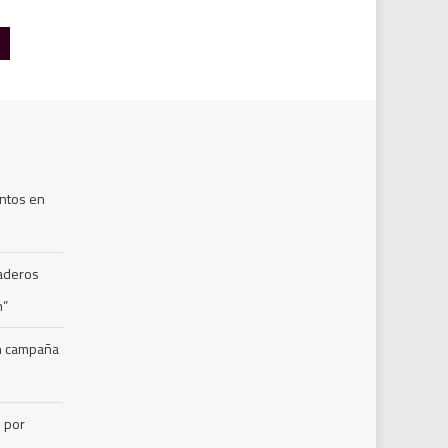
ntos en
naderos
m”
en campaña
s por