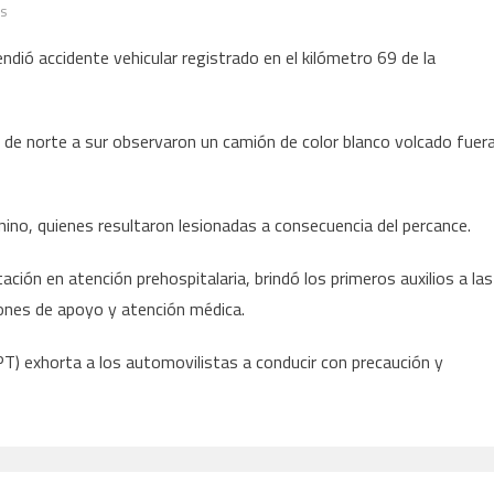
en
os
Guardia
ndió accidente vehicular registrado en el kilómetro 69 de la
Estatal
asiste
en
ril de norte a sur observaron un camión de color blanco volcado fuer
accidente
con
lesionados
ino, quienes resultaron lesionadas a consecuencia del percance.
en
la
ación en atención prehospitalaria, brindó los primeros auxilios a las
Carretera
ones de apoyo y atención médica.
Federal
101
PT) exhorta a los automovilistas a conducir con precaución y