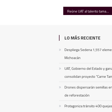
Reúne UAT al talento tamaulipeco rumbo a Olimpiada de Matemáticas
LO MÁS RECIENTE
Despliega Sedena 1,557 eleme
Michoacán
UAT, Gobierno del Estado y ga
consolidan proyecto “Carne Ta
Drones dispersarán semillas 
de reforestación
Protagoniza tránsito 400 queja