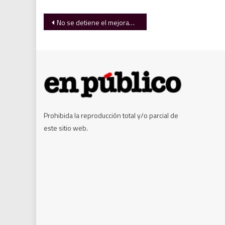
Navegación
No se detiene el mejoramiento de calles y avenidas
de
entradas
Prohibida la reproducción total y/o parcial de
este sitio web.