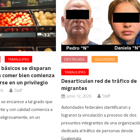
TAMAULIPAS
DESTACADA
SEGURIDAD
 básicos se disparan
TAMAULIPAS
: comer bien comienza
Desarticulan red de tráfico de
rse en un privilegio
migrantes
26
Staff
junio 12, 2026
Staff
a se encarece a tal grado que
Autoridades federales identificaron y
nte y con calidad comienza a
lograron la vinculación a proceso de dos
peligrosamente, en un
presuntos integrantes de una organizació
dedicada al tráfico de personas desde
Guatemala.