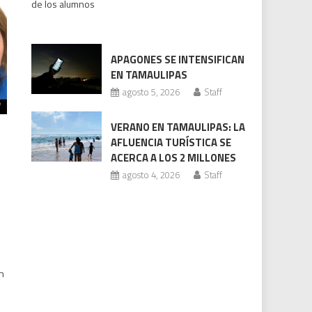
de los alumnos
bajo
revisión
Codhet
APAGONES SE INTENSIFICAN
EN TAMAULIPAS
agosto 5, 2026
Staff
VERANO EN TAMAULIPAS: LA
AFLUENCIA TURÍSTICA SE
ACERCA A LOS 2 MILLONES
agosto 4, 2026
Staff
n