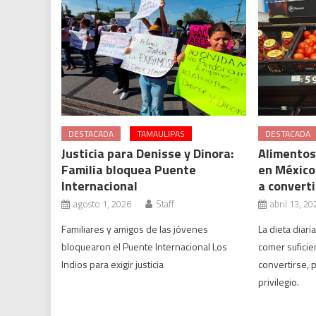
DESTACADA
TAMAULIPAS
DESTACADA
Justicia para Denisse y Dinora:
Alimentos
Familia bloquea Puente
en México
Internacional
a converti
agosto 1, 2026
Staff
abril 13, 20
Familiares y amigos de las jóvenes
La dieta diari
bloquearon el Puente Internacional Los
comer suficie
Indios para exigir justicia
convertirse, 
privilegio.