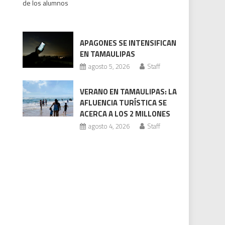
de los alumnos
bajo
revisión
Codhet
APAGONES SE INTENSIFICAN
EN TAMAULIPAS
agosto 5, 2026
Staff
VERANO EN TAMAULIPAS: LA
AFLUENCIA TURÍSTICA SE
ACERCA A LOS 2 MILLONES
agosto 4, 2026
Staff