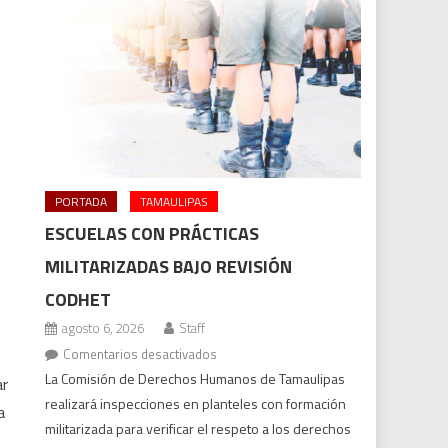
PORTADA
TAMAULIPAS
ESCUELAS CON PRÁCTICAS
MILITARIZADAS BAJO REVISIÓN
CODHET
agosto 6, 2026
Staff
en
Comentarios desactivados
Escuelas
La Comisión de Derechos Humanos de Tamaulipas
ar
con
realizará inspecciones en planteles con formación
a
prácticas
militarizada para verificar el respeto a los derechos
militarizadas