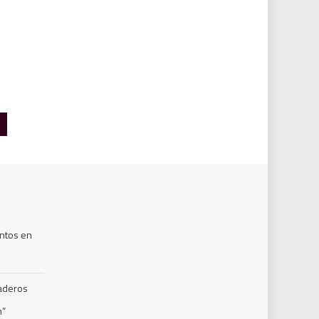
ntos en
naderos
m”