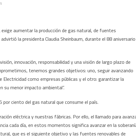
en
os
Rescate
de
Pemex,
a exige aumentar la producción de gas natural, de fuentes
resultado
advirtió la presidenta Claudia Sheinbaum, durante el 88 aniversario
del
combate
a
isión, innovación, responsabilidad y una visión de largo plazo de
la
mprometimos, tenemos grandes objetivos: uno, seguir avanzando
corrupción,
 Electricidad como empresas públicas y el otro: garantizar la
dice
la
n su menor impacto ambiental”.
Presidenta
y
por ciento del gas natural que consume el país.
mantiene
ción eléctrica y nuestras fábricas. Por ello, el llamado para avanz
su
postura
ancia cada día, en estos momentos significa avanzar en la soberaní
sobre
ural, que es el siguiente objetivo y las fuentes renovables de