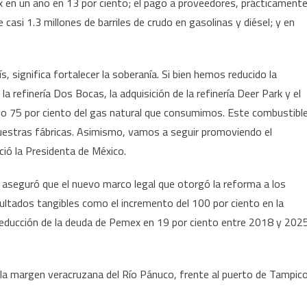
x en un año en 13 por ciento; el pago a proveedores, prácticamente
casi 1.3 millones de barriles de crudo en gasolinas y diésel; y en
s, significa fortalecer la soberanía. Si bien hemos reducido la
la refinería Dos Bocas, la adquisición de la refinería Deer Park y el
do 75 por ciento del gas natural que consumimos. Este combustibl
 nuestras fábricas. Asimismo, vamos a seguir promoviendo el
ció la Presidenta de México.
, aseguró que el nuevo marco legal que otorgó la reforma a los
sultados tangibles como el incremento del 100 por ciento en la
 reducción de la deuda de Pemex en 19 por ciento entre 2018 y 202
la margen veracruzana del Río Pánuco, frente al puerto de Tampico