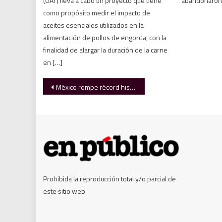
(UAT) lleva a cabo un proyecto que tiene
abandonaron
como propósito medir el impacto de
aceites esenciales utilizados en la
alimentación de pollos de engorda, con la
finalidad de alargar la duración de la carne
en […]
Navegación
México rompe récord histórico en turismo internacional en enero de 2026
de
entradas
Prohibida la reproducción total y/o parcial de
este sitio web.