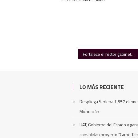
Fortalece el rector gabinete de la UAT
LO MÁS RECIENTE
Despliega Sedena 1,557 eleme
Michoacán
UAT, Gobierno del Estado y ga
consolidan proyecto “Carne Ta