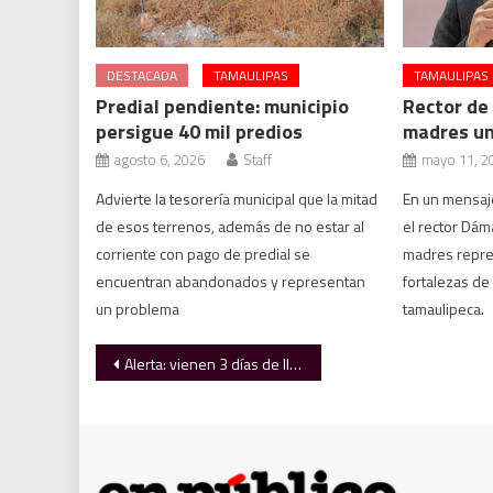
DESTACADA
TAMAULIPAS
TAMAULIPAS
Predial pendiente: municipio
Rector de 
persigue 40 mil predios
madres un
agosto 6, 2026
Staff
mayo 11, 2
Advierte la tesorería municipal que la mitad
En un mensaje
de esos terrenos, además de no estar al
el rector Dám
corriente con pago de predial se
madres repre
encuentran abandonados y representan
fortalezas de 
un problema
tamaulipeca.
Navegación
Alerta: vienen 3 días de lluvias en gran parte de Tamaulipas
de
entradas