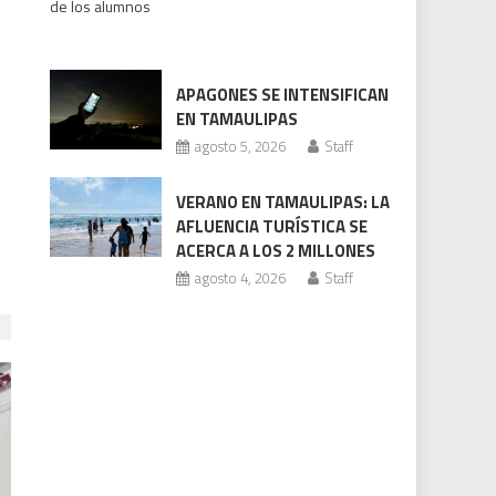
de los alumnos
bajo
revisión
Codhet
APAGONES SE INTENSIFICAN
EN TAMAULIPAS
agosto 5, 2026
Staff
VERANO EN TAMAULIPAS: LA
AFLUENCIA TURÍSTICA SE
ACERCA A LOS 2 MILLONES
agosto 4, 2026
Staff