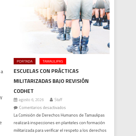
PORTADA
TAMAULIPAS
ESCUELAS CON PRÁCTICAS
 a
MILITARIZADAS BAJO REVISIÓN
CODHET
 y
agosto 6, 2026
Staff
en
Comentarios desactivados
Escuelas
La Comisión de Derechos Humanos de Tamaulipas
con
e
realizará inspecciones en planteles con formación
prácticas
militarizada para verificar el respeto a los derechos
militarizadas