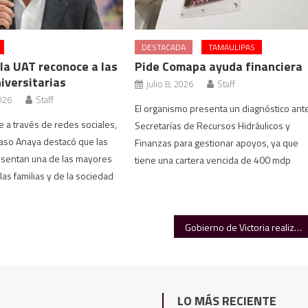
DESTACADA
TAMAULIPAS
la UAT reconoce a las
Pide Comapa ayuda financiera
iversitarias
julio 8, 2026
Staff
026
Staff
El organismo presenta un diagnóstico ant
 a través de redes sociales,
Secretarías de Recursos Hidráulicos y
aso Anaya destacó que las
Finanzas para gestionar apoyos, ya que
sentan una de las mayores
tiene una cartera vencida de 400 mdp
las familias y de la sociedad
Gobierno de Victoria realiza más inversión en obras para escuelas
LO MÁS RECIENTE