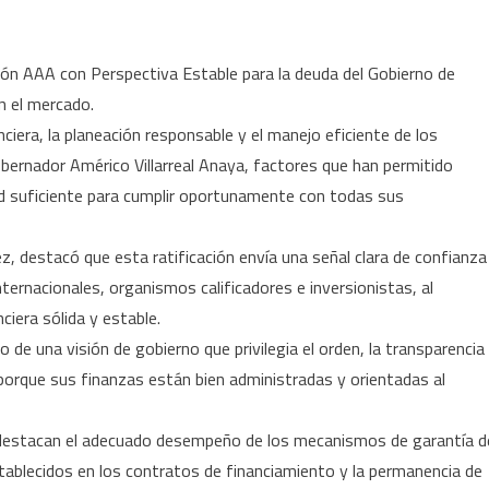
Mantiene
estado
buena
ación AAA con Perspectiva Estable para la deuda del Gobierno de
calificación
n el mercado.
nciera, la planeación responsable y el manejo eficiente de los
obernador Américo Villarreal Anaya, factores que han permitido
d suficiente para cumplir oportunamente con todas sus
z, destacó que esta ratificación envía una señal clara de confianza
nternacionales, organismos calificadores e inversionistas, al
iera sólida y estable.
o de una visión de gobierno que privilegia el orden, la transparencia
porque sus finanzas están bien administradas y orientadas al
a destacan el adecuado desempeño de los mecanismos de garantía d
tablecidos en los contratos de financiamiento y la permanencia de