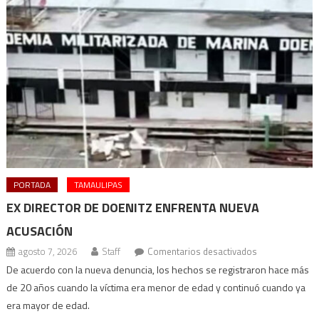
PORTADA
TAMAULIPAS
EX DIRECTOR DE DOENITZ ENFRENTA NUEVA
ACUSACIÓN
en
agosto 7, 2026
Staff
Comentarios desactivados
Ex
De acuerdo con la nueva denuncia, los hechos se registraron hace más
director
de 20 años cuando la víctima era menor de edad y continuó cuando ya
de
era mayor de edad.
Doenitz