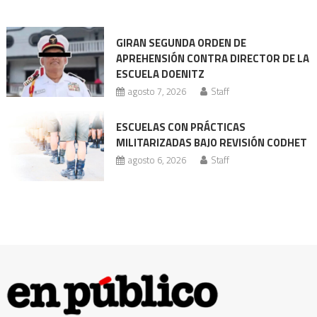
enfrenta
nueva
GIRAN SEGUNDA ORDEN DE
acusación
APREHENSIÓN CONTRA DIRECTOR DE LA
ESCUELA DOENITZ
agosto 7, 2026
Staff
ESCUELAS CON PRÁCTICAS
MILITARIZADAS BAJO REVISIÓN CODHET
agosto 6, 2026
Staff