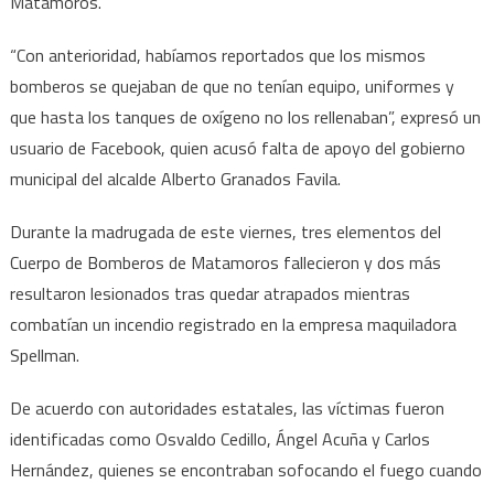
Matamoros.
de
tres
“Con anterioridad, habíamos reportados que los mismos
bomberos
bomberos se quejaban de que no tenían equipo, uniformes y
en
incendio
que hasta los tanques de oxígeno no los rellenaban”, expresó un
en
usuario de Facebook, quien acusó falta de apoyo del gobierno
Matamoros
municipal del alcalde Alberto Granados Favila.
Durante la madrugada de este viernes, tres elementos del
Cuerpo de Bomberos de Matamoros fallecieron y dos más
resultaron lesionados tras quedar atrapados mientras
combatían un incendio registrado en la empresa maquiladora
Spellman.
De acuerdo con autoridades estatales, las víctimas fueron
identificadas como Osvaldo Cedillo, Ángel Acuña y Carlos
Hernández, quienes se encontraban sofocando el fuego cuando