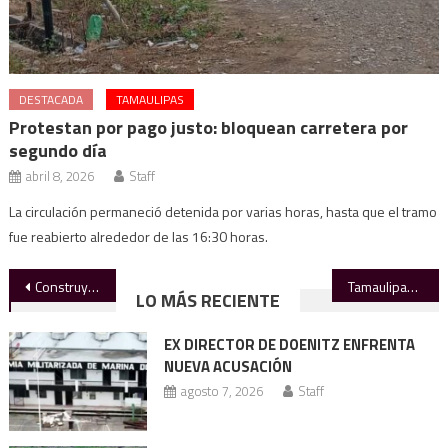
DESTACADA
TAMAULIPAS
Protestan por pago justo: bloquean carretera por
segundo día
abril 8, 2026
Staff
La circulación permaneció detenida por varias horas, hasta que el tramo
fue reabierto alrededor de las 16:30 horas.
Navegación
Construye la UAT nuevo edificio para la Facultad de Enfermería Nuevo Laredo
Tamaulipas abre mañana 43 refugios temporales por tormenta invernal
LO MÁS RECIENTE
de
EX DIRECTOR DE DOENITZ ENFRENTA
entradas
NUEVA ACUSACIÓN
agosto 7, 2026
Staff