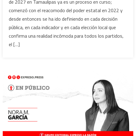
de 2027 en Tamaulipas ya es un proceso en curso;
la
comenzó con el reacomodo del poder estatal en 2022 y
elección
desde entonces se ha ido definiendo en cada decisión
que
pública, en cada indicador y en cada elección local que
ya
empezó
confirma una realidad incómoda para todos los partidos,
el […]