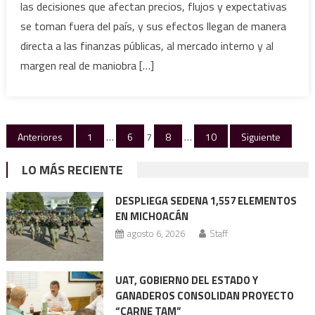
las decisiones que afectan precios, flujos y expectativas
se toman fuera del país, y sus efectos llegan de manera
directa a las finanzas públicas, al mercado interno y al
margen real de maniobra […]
Paginación
Anteriores
1
…
6
7
8
…
10
Siguiente
de
LO MÁS RECIENTE
entradas
DESPLIEGA SEDENA 1,557 ELEMENTOS
EN MICHOACÁN
agosto 6, 2026
Staff
UAT, GOBIERNO DEL ESTADO Y
GANADEROS CONSOLIDAN PROYECTO
“CARNE TAM”