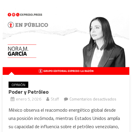
OPINIÓN
Poder y Petróleo
en
enero 5, 2026
Staff
Comentarios desactivados
Poder
México observa el reacomodo energético global desde
y
una posición incómoda, mientras Estados Unidos amplía
Petróleo
su capacidad de influencia sobre el petróleo venezolano,