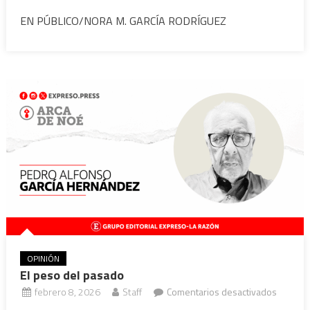
El
EN PÚBLICO/NORA M. GARCÍA RODRÍGUEZ
dilema
mexica
OPINIÓN
El peso del pasado
en
febrero 8, 2026
Staff
Comentarios desactivados
El