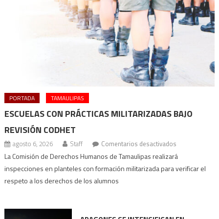
PORTADA
TAMAULIPAS
ESCUELAS CON PRÁCTICAS MILITARIZADAS BAJO
REVISIÓN CODHET
en
agosto 6, 2026
Staff
Comentarios desactivados
Escuelas
La Comisión de Derechos Humanos de Tamaulipas realizará
con
inspecciones en planteles con formación militarizada para verificar el
prácticas
respeto a los derechos de los alumnos
militarizadas
bajo
revisión