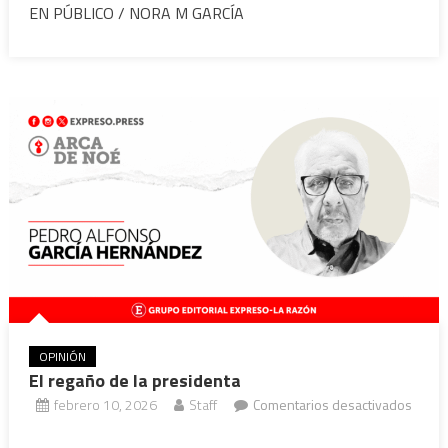
Ni
EN PÚBLICO / NORA M GARCÍA
protocolo
ni
postal
OPINIÓN
El regaño de la presidenta
febrero 10, 2026
Staff
Comentarios desactivados
en