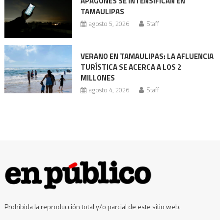
APAGONES SE INTENSIFICAN EN
Codhet
TAMAULIPAS
agosto 5, 2026
Staff
VERANO EN TAMAULIPAS: LA AFLUENCIA
TURÍSTICA SE ACERCA A LOS 2
MILLONES
agosto 4, 2026
Staff
Prohibida la reproducción total y/o parcial de este sitio web.