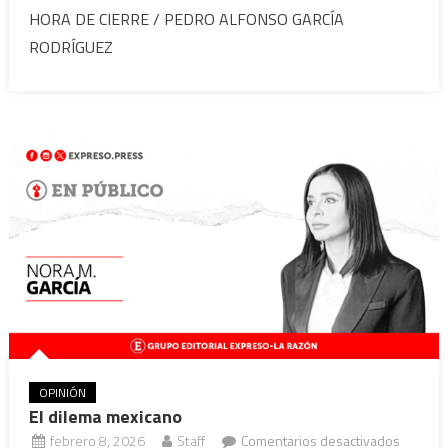
El
HORA DE CIERRE / PEDRO ALFONSO GARCÍA
regaño
RODRÍGUEZ
de
la
presidenta
OPINIÓN
El dilema mexicano
en
febrero 8, 2026
Staff
Comentarios desactivados