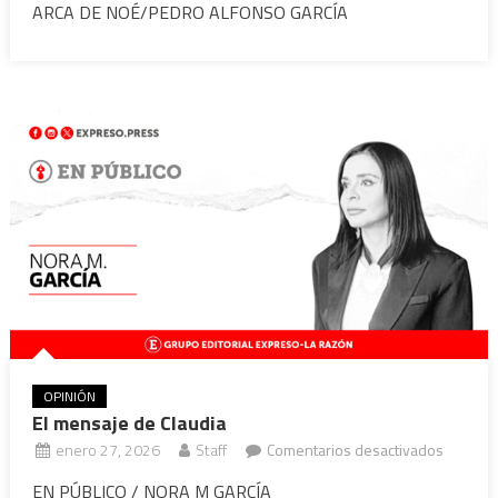
ARCA DE NOÉ/PEDRO ALFONSO GARCÍA
peso
del
pasado
OPINIÓN
El mensaje de Claudia
en
enero 27, 2026
Staff
Comentarios desactivados
El
EN PÚBLICO / NORA M GARCÍA