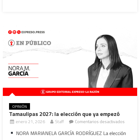
mensaj
de
Claudia
OPINIÓN
Tamaulipas 2027: la elección que ya empezó
en
enero 21, 2026
Staff
Comentarios desactivados
Tamauli
NORA MARIANELA GARCÍA RODRÍGUEZ La elección
2027: