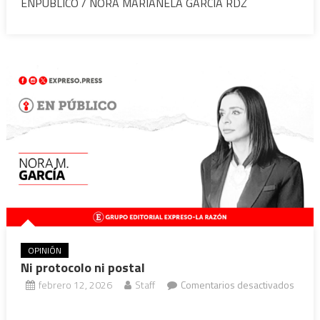
ENPUBLICO / NORA MARIANELA GARCIA RDZ
ELECTORAL
Y
RECONFIGURACIÓN
DEL
PODER
OPINIÓN
Ni protocolo ni postal
febrero 12, 2026
Staff
Comentarios desactivados
en