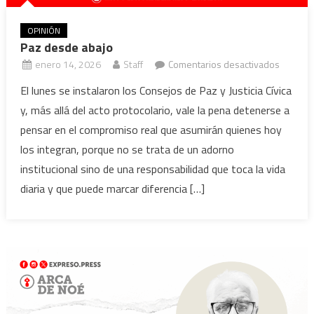
OPINIÓN
Paz desde abajo
en
enero 14, 2026
Staff
Comentarios desactivados
Paz
El lunes se instalaron los Consejos de Paz y Justicia Cívica
desde
y, más allá del acto protocolario, vale la pena detenerse a
abajo
pensar en el compromiso real que asumirán quienes hoy
los integran, porque no se trata de un adorno
institucional sino de una responsabilidad que toca la vida
diaria y que puede marcar diferencia […]