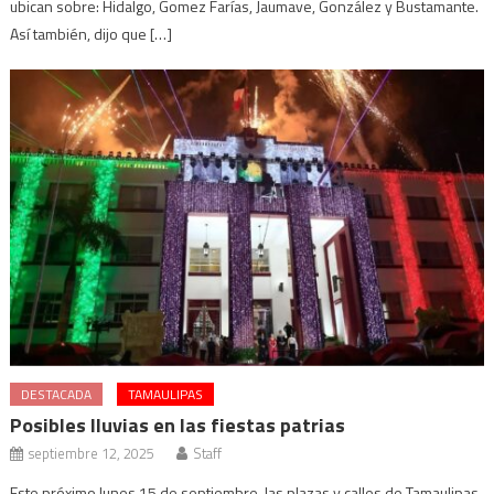
ubican sobre: Hidalgo, Gomez Farías, Jaumave, González y Bustamante.
Así también, dijo que […]
DESTACADA
TAMAULIPAS
Posibles lluvias en las fiestas patrias
septiembre 12, 2025
Staff
Este próximo lunes 15 de septiembre, las plazas y calles de Tamaulipas