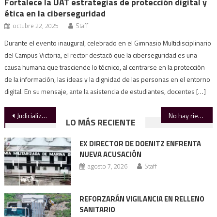
Fortalece la UAT estrategias de protección digital y
ética en la ciberseguridad
octubre 22, 2025
Staff
Durante el evento inaugural, celebrado en el Gimnasio Multidisciplinario
del Campus Victoria, el rector destacó que la ciberseguridad es una
causa humana que trasciende lo técnico, al centrarse en la protección
de la información, las ideas y la dignidad de las personas en el entorno
digital. En su mensaje, ante la asistencia de estudiantes, docentes […]
Navegación
Judicializan 0.4% de casos de huachicol
No hay riesgo a la salud por comer carne con GBG
LO MÁS RECIENTE
de
EX DIRECTOR DE DOENITZ ENFRENTA
entradas
NUEVA ACUSACIÓN
agosto 7, 2026
Staff
REFORZARÁN VIGILANCIA EN RELLENO
SANITARIO