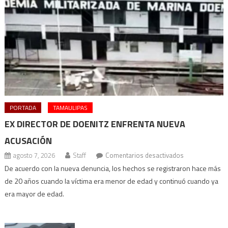
PORTADA
TAMAULIPAS
EX DIRECTOR DE DOENITZ ENFRENTA NUEVA
ACUSACIÓN
en
agosto 7, 2026
Staff
Comentarios desactivados
Ex
De acuerdo con la nueva denuncia, los hechos se registraron hace más
director
de 20 años cuando la víctima era menor de edad y continuó cuando ya
de
era mayor de edad.
Doenitz
enfrenta
nueva