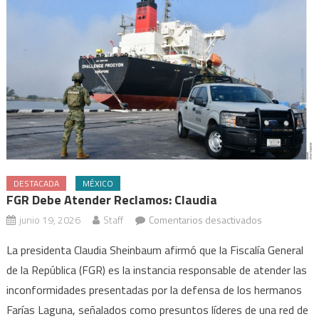
DESTACADA
MÉXICO
FGR Debe Atender Reclamos: Claudia
en
junio 19, 2026
Staff
Comentarios desactivados
FGR
La presidenta Claudia Sheinbaum afirmó que la Fiscalía General
debe
de la República (FGR) es la instancia responsable de atender las
atender
inconformidades presentadas por la defensa de los hermanos
reclamos:
Claudia
Farías Laguna, señalados como presuntos líderes de una red de