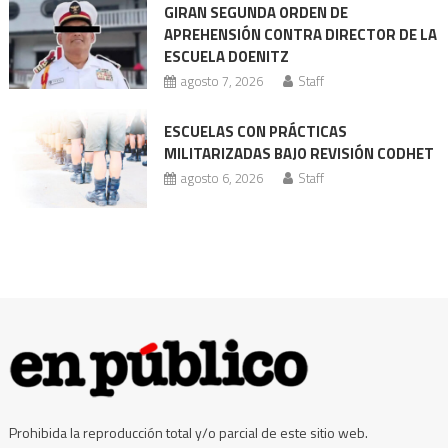
GIRAN SEGUNDA ORDEN DE
acusación
APREHENSIÓN CONTRA DIRECTOR DE LA
ESCUELA DOENITZ
agosto 7, 2026
Staff
ESCUELAS CON PRÁCTICAS
MILITARIZADAS BAJO REVISIÓN CODHET
agosto 6, 2026
Staff
Prohibida la reproducción total y/o parcial de este sitio web.